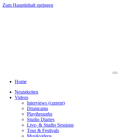
Zum Hauptinhalt springen
Home
Neuigkeiten
Videos
Interviews
(current)
Drumcams
Playthroughs
Studio Diaries
Live- & Studio Sessions
Tour & Festivals
Musikvideos
Live-Videos
Livestreams
Leistungen
Interview
Drumcam
Studio-Playthrough
Tour - Festival Dokumentation
Professionelle Filmdienste
Digitalisieren analoger Medien
Partner • Referenzen
Gewinnspiel